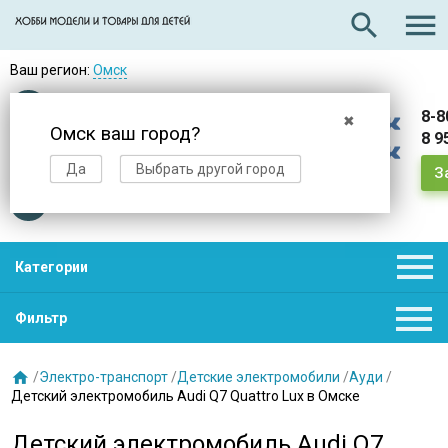

search
Ваш регион:
Омск
Оплата
при получении
8-8
✖
Омск ваш город?
8 9
Доставка
в день заказа
Да
Выбрать другой город
З
Звезды
нас выбирают

Категории

Фильтр

/
Электро-транспорт
/
Детские электромобили
/
Ауди
/
Детский электромобиль Audi Q7 Quattro Lux в Омске
Детский электромобиль Audi Q7