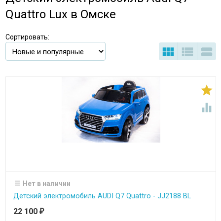
Quattro Lux в Омске
Сортировать:





Нет в наличии
Детский электромобиль AUDI Q7 Quattro - JJ2188 BL
22 100
₽