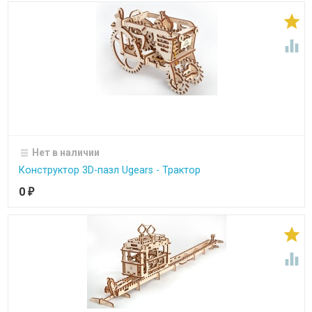


Нет в наличии
Конструктор 3D-пазл Ugears - Трактор
0
₽

