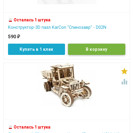
Осталась 1 штука
Конструктор-3D пазл KarCon "Спинозавр" - D02N
590
₽
Купить в 1 клик


Осталась 1 штука