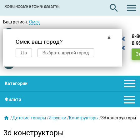

search
Ваш регион:
Омск
Оплата
при получении
8-8
✖
Омск ваш город?
8 9
Доставка
в день заказа
Да
Выбрать другой город
З
Звезды
нас выбирают

Категории

Фильтр

/
Детские товары
/
Игрушки
/
Конструкторы
/
3d конструкторы
3d конструкторы