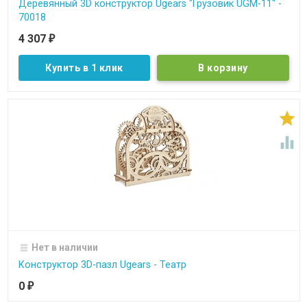
Деревянный 3D конструктор Ugears "Грузовик UGM-11" -
70018
4 307
₽
Купить в 1 клик


Нет в наличии
Конструктор 3D-пазл Ugears - Театр
0
₽