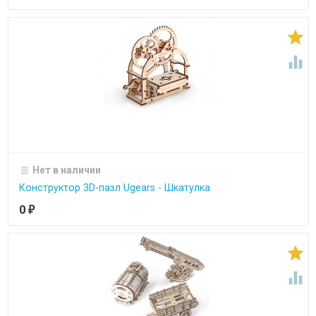


Нет в наличии
Конструктор 3D-пазл Ugears - Шкатулка
0
₽

