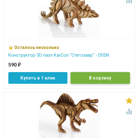

Осталось несколько
Конструктор-3D пазл KarCon "Стегозавр" - D05N
590
₽
Купить в 1 клик

