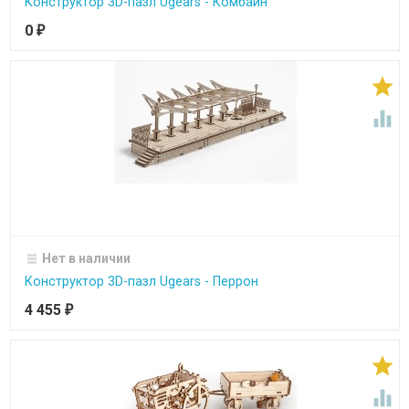
Конструктор 3D-пазл Ugears - Комбайн
0
₽


Нет в наличии
Конструктор 3D-пазл Ugears - Перрон
4 455
₽

