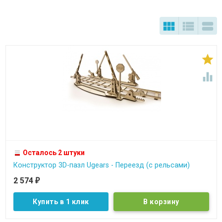





Осталось 2 штуки
Конструктор 3D-пазл Ugears - Переезд (с рельсами)
2 574
₽
Купить в 1 клик