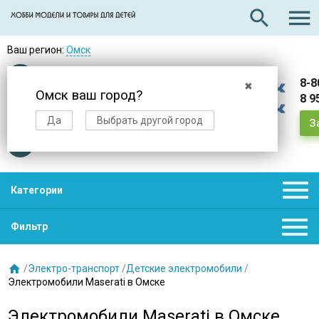

search
Ваш регион:
Омск
Оплата
при получении
8-8
✖
Омск ваш город?
8 9
Доставка
в день заказа
Да
Выбрать другой город
З
Звезды
нас выбирают

Категории

Фильтр

/
Электро-транспорт
/
Детские электромобили
/
Электромобили Maserati в Омске
Электромобили Maserati в Омске