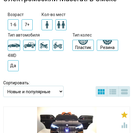
Возраст
Кол-во мест
1-6
7+
Тип автомобиля
Тип колес
Пластик
Резина
4WD
Да
Сортировать:




