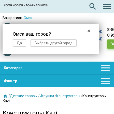

search
Ваш регион:
Омск
Оплата
при получении
8-8
✖
Омск ваш город?
8 9
Доставка
в день заказа
Да
Выбрать другой город
З
Звезды
нас выбирают

Категории

Фильтр

/
Детские товары
/
Игрушки
/
Конструкторы
/
Конструкторы
Kazi
Конструкторы Kazi