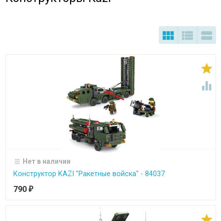





Нет в наличии
Конструктор KAZI "Ракетные войска" - 84037
790
₽
