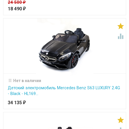
24 500
₽
18 490
₽


Нет в наличии
Детский электромобиль Mercedes Benz S63 LUXURY 2.4G
- Black - HL169...
34 135
₽
