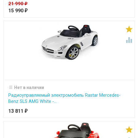
21 990
₽
15 990
₽


Нет в наличии
Радиоуправляемый электромобиль Rastar Mercedes-
Benz SLS AMG White -...
13 811
₽
