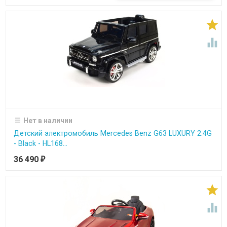


Нет в наличии
Детский электромобиль Mercedes Benz G63 LUXURY 2.4G
- Black - HL168...
36 490
₽

