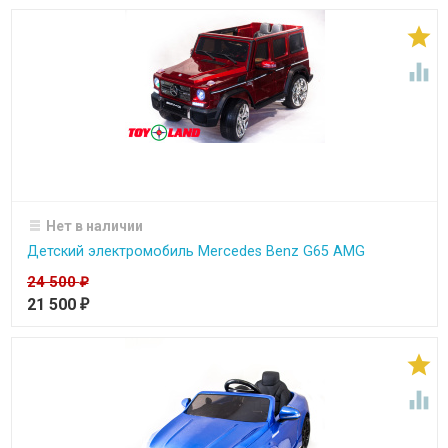


Нет в наличии
Детский электромобиль Mercedes Benz G65 AMG
24 500
₽
21 500
₽

