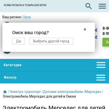

search
Ваш регион:
Омск
Оплата
при получении
8-8
✖
Омск ваш город?
8 9
Доставка
в день заказа
Да
Выбрать другой город
З
Звезды
нас выбирают

Категории

Фильтр

/
Электро-транспорт
/
Детские электромобили
/
Мерседес
/
Электромобиль Мерседес для детей в Омске
Электромобиль Мерседес для детей