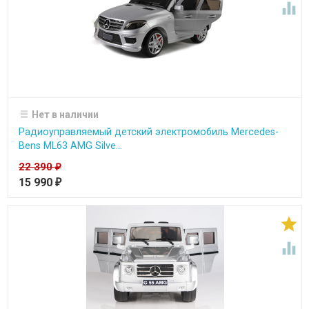

Нет в наличии
Радиоуправляемый детский электромобиль Merсedes-
Bens ML63 AMG Silve...
22 390
₽
15 990
₽

