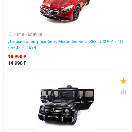
Нет в наличии
Детский электромобиль Mercedes Benz S63 LUXURY 2.4G
- Red - HL169-L...
18 990
₽
14 990
₽

