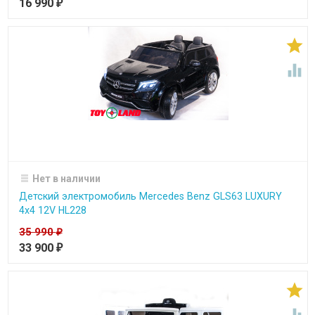
16 990
₽


Нет в наличии
Детский электромобиль Mercedes Benz GLS63 LUXURY
4x4 12V HL228
35 990
₽
33 900
₽
