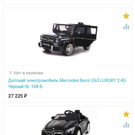


Нет в наличии
Детский электромобиль Mercedes Benz G63 LUXURY 2.4G
Черный HL-168-B
27 225
₽

