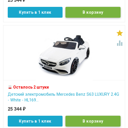
25 344
₽
Купить в 1 клик


Осталось 2 штуки
Детский электромобиль Mercedes Benz S63 LUXURY 2.4G
- White - HL169...
25 344
₽
Купить в 1 клик