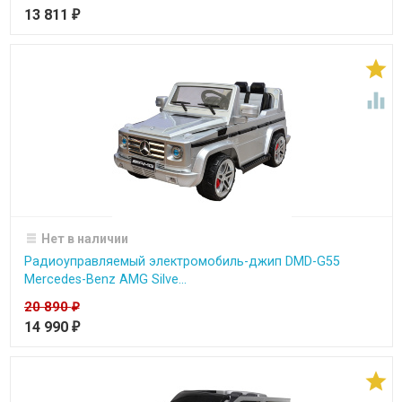
13 811
₽


Нет в наличии
Радиоуправляемый электромобиль-джип DMD-G55
Mercedes-Benz AMG Silve...
20 890
₽
14 990
₽
