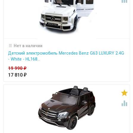

Нет в наличии
Детский электромобиль Mercedes Benz G63 LUXURY 2.4G
- White - HL168...
19 990
₽
17 810
₽

