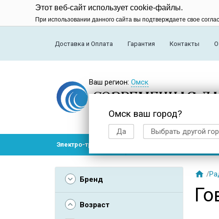
Этот веб-сайт использует cookie-файлы.
При использовании данного сайта вы подтверждаете свое согла
Доставка и Оплата
Гарантия
Контакты
О
Ваш регион:
Омск
Омск ваш город?
Да
Выбрать другой го
Электро-транспорт
Радиоуправляемые модел

/
Ра
Бренд
Го
Возраст