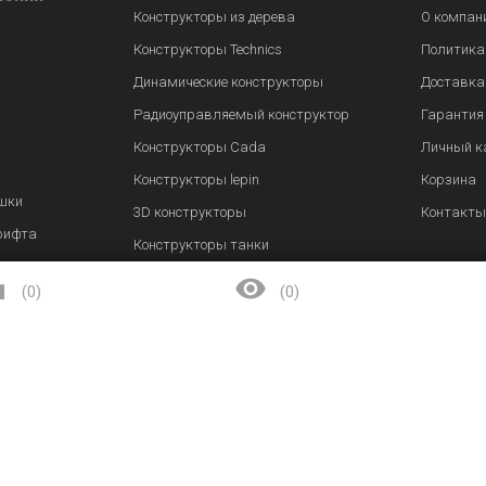
Конструкторы из дерева
О компан
Конструкторы Technics
Политика
Динамические конструкторы
Доставка
Радиоуправляемый конструктор
Гарантия
Конструкторы Cada
Личный к
Конструкторы lepin
Корзина
шки
3D конструкторы
Контакты
рифта
Конструкторы танки


(
0
)
(
0
)
Заказать звонок