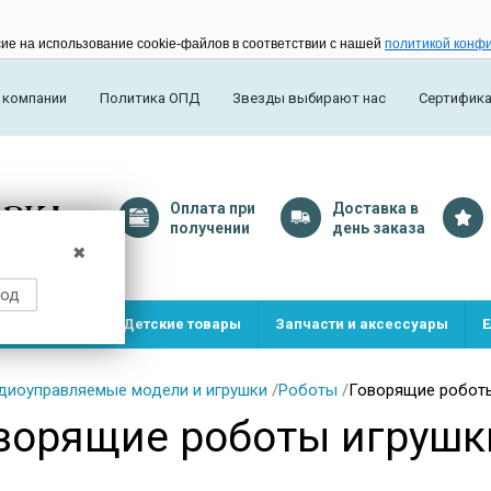
сие на использование cookie-файлов в соответствии с нашей
политикой конф
 компании
Политика ОПД
Звезды выбирают нас
Сертифик
Оплата
при
Доставка
в
получении
день заказа
✖
род
и и игрушки
Детские товары
Запчасти и аксессуары
Е
диоуправляемые модели и игрушки
/
Роботы
/
Говорящие робот
ворящие роботы игрушк