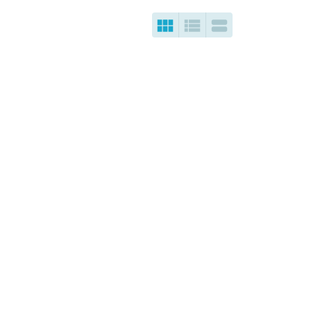


