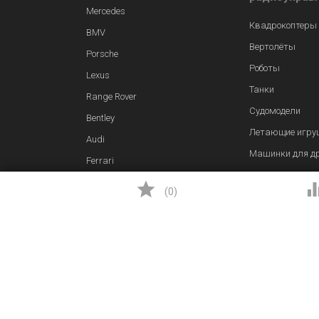
Mercedes
Квадрокоптеры
BMV
Вертолёты
Porsche
Роботы
Lexus
Танки
Range Rover
Судомодели
Bentley
Летающие игру
Audi
Машинки для д
Ferrari
Самолеты

(
0
)