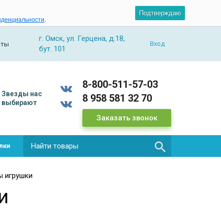
Подтверждаю
иденциальности
.
г. Омск, ул. Герцена, д.18,
Вход
аты
бут. 101
8-800-511-57-03
Звезды
нас
8 958 581 32 70
выбирают
Заказать звонок

лки
ы игрушки
и