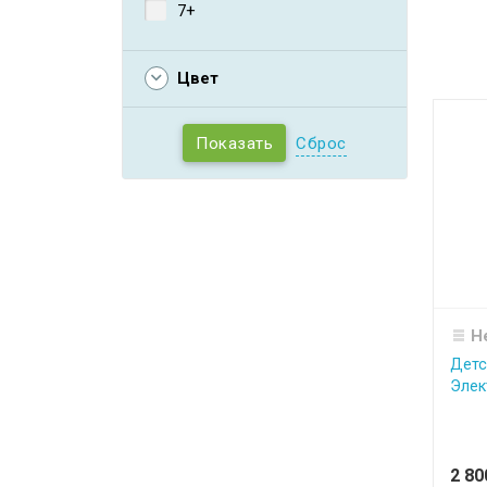
7+
Цвет
Сброс
Н
Детс
Элек
2 8