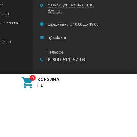
ии
г. Омск, ул. Герцена, д.18,
бут. 101
 ОПД
 и Оплата
Ежедневно с 10.00 до 19.00
r@solav.ru
абинет
Телефон
8-800-511-57-03
Любой способ оплаты

КОРЗИНА
0
₽
Подписывайтесь