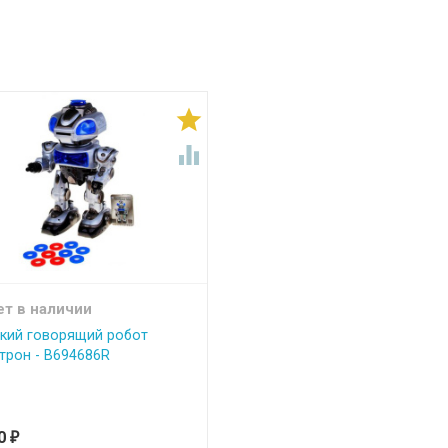


ет в наличии
кий говорящий робот
трон - B694686R
00
₽